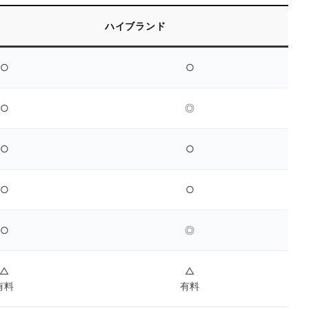
ハイブランド
○
○
○
◎
○
○
○
○
○
◎
△
△
有料
有料