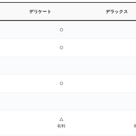
デリケート
デラックス
○
○
○
△
有料