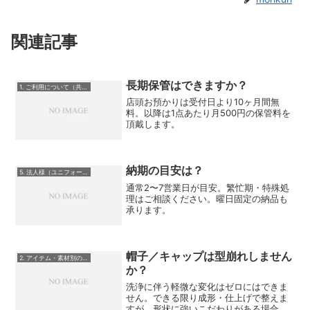
関連記事
長期保管はできますか？
1. ご利用について（共通）
店頭お預かりは受付日より10ヶ月間無
料。以降は1点あたり月500円の保管料を
頂戴します。
納期の目安は？
5. 法人様（ユニフォーム・制服）向け
通常2〜7営業日が目安。繁忙期・特殊処
理はご相談ください。曜日固定の納品も
承ります。
帽子／キャップは型崩れしません
2. アイテム・素材別のご質問
か？
洗浄に伴う軽微な変化はゼロにはできま
せん。できる限り成形・仕上げで整えま
すが、形状に強いこだわりがある場合は