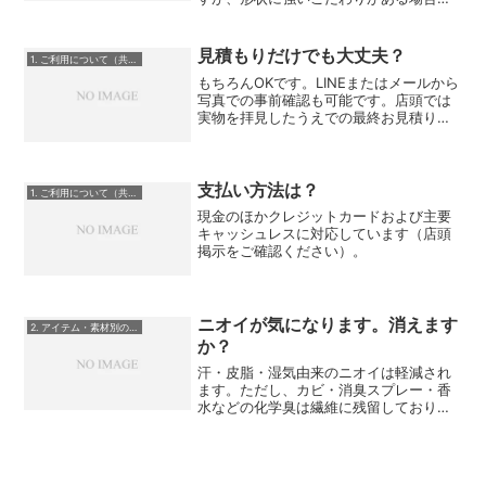
店頭でご相談ください。
見積もりだけでも大丈夫？
1. ご利用について（共通）
もちろんOKです。LINEまたはメールから
写真での事前確認も可能です。店頭では
実物を拝見したうえでの最終お見積りと
なります。
支払い方法は？
1. ご利用について（共通）
現金のほかクレジットカードおよび主要
キャッシュレスに対応しています（店頭
掲示をご確認ください）。
ニオイが気になります。消えます
2. アイテム・素材別のご質問
か？
汗・皮脂・湿気由来のニオイは軽減され
ます。ただし、カビ・消臭スプレー・香
水などの化学臭は繊維に残留しており、
完全除去が難しいことがあります。自然
乾燥・抗菌仕上げを組み合わせ、できる
限り改善します。