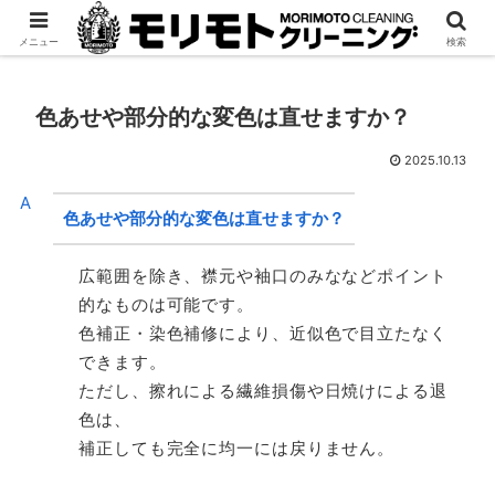
宅配専門「モリクリ」
法人様はこちら
メニュー
検索
色あせや部分的な変色は直せますか？
2025.10.13
A
色あせや部分的な変色は直せますか？
広範囲を除き、襟元や袖口のみななどポイント
的なものは可能です。
色補正・染色補修により、近似色で目立たなく
できます。
ただし、擦れによる繊維損傷や日焼けによる退
色は、
補正しても完全に均一には戻りません。