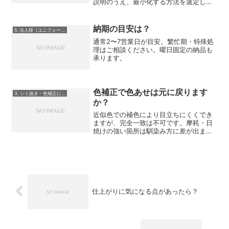
説明のうえ、最小化する方法を選定しま
す。
納期の目安は？
5. 法人様（ユニフォーム・制服）向け
通常2〜7営業日が目安。繁忙期・特殊処
理はご相談ください。曜日固定の納品も
承ります。
色補正で色あせは元に戻ります
3. シミ抜き・色補正について
か？
近似色での補色により目立ちにくくでき
ますが、完全一致は不可です。摩耗・日
焼けの強い箇所は馴染み方に差が出ま
す。
仕上がりに気になる点があったら？