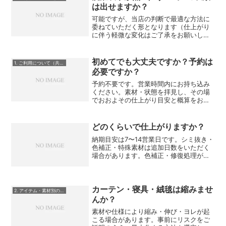
は出せますか？
可能ですが、当店の判断で最適な方法に
委ねていただく形となります（仕上がり
に伴う軽微な変化はご了承をお願いしま
す）。
初めてでも大丈夫ですか？予約は
1. ご利用について（共通）
必要ですか？
予約不要です。営業時間内にお持ち込み
ください。素材・状態を拝見し、その場
でおおよその仕上がり目安と概算をお伝
えします。
どのくらいで仕上がりますか？
納期目安は7〜14営業日です。シミ抜き・
色補正・特殊素材は追加日数をいただく
場合があります。色補正・修復処理があ
る場合は4〜8週間前後となります。繁忙
期（秋〜冬）やタイミングにより色補正
が混み合いさらに日数がかかってしまう
こともありますので...
カーテン・寝具・絨毯は縮みませ
2. アイテム・素材別のご質問
んか？
素材や仕様により縮み・伸び・ヨレが起
こる場合があります。事前にリスクをご