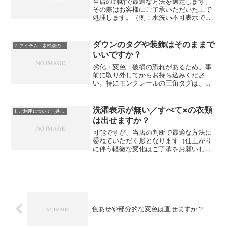
当店の判断で最適な方法を選定します。
その際はお客様にご了承いただいた上で
処理します。（例：水洗い不可表示で
も、素材的に可能と判断すればウェット
洗浄）
ダウンのタグや装飾はそのままで
2. アイテム・素材別のご質問
いいですか？
劣化・変色・破損の恐れがあるため、事
前に取り外してからお持ち込みくださ
い。特にモンクレールの三角タグは、ダ
ウンジャケット本体を痛める可能性があ
るため必ず取り外してください。
洗濯表示が無い／すべて×の衣類
1. ご利用について（共通）
は出せますか？
可能ですが、当店の判断で最適な方法に
委ねていただく形となります（仕上がり
に伴う軽微な変化はご了承をお願いしま
す）。
色あせや部分的な変色は直せますか？