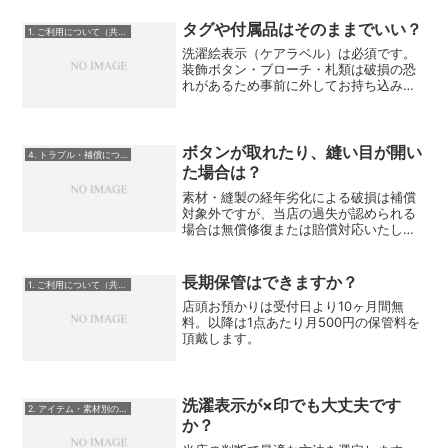
タグや付属品はそのままでいい？
1. ご利用について（共通）
洗濯絵表示（ケアラベル）は必須です。
装飾ボタン・ブローチ・札類は破損の恐
れがあるため事前に外してお持ち込みく
ださい。 また付属のハンガーやガーメン
トケースはご自宅で保管してください。
ボタンが取れたり、縫い目が開い
4. トラブル・補償について
た場合は？
素材・縫製の経年劣化による破損は補償
対象外ですが、当店の過失が認められる
場合は無償修復または賠償対応いたしま
す。
長期保管はできますか？
1. ご利用について（共通）
店頭お預かりは受付日より10ヶ月間無
料。以降は1点あたり月500円の保管料を
頂戴します。
洗濯表示が×印でも大丈夫です
2. アイテム・素材別のご質問
か？